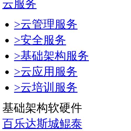
云服务
>云管理服务
>安全服务
>基础架构服务
>云应用服务
>云培训服务
基础架构软硬件
百乐达斯城鲲泰