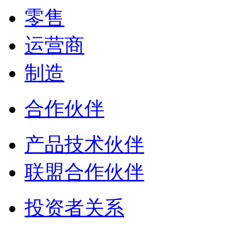
零售
运营商
制造
合作伙伴
产品技术伙伴
联盟合作伙伴
投资者关系