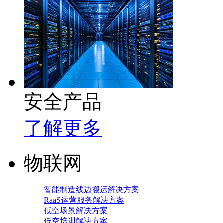
安全产品
了解更多
物联网
智能制造线边搬运解决方案
RaaS运营服务解决方案
低空场景解决方案
低空培训解决方案