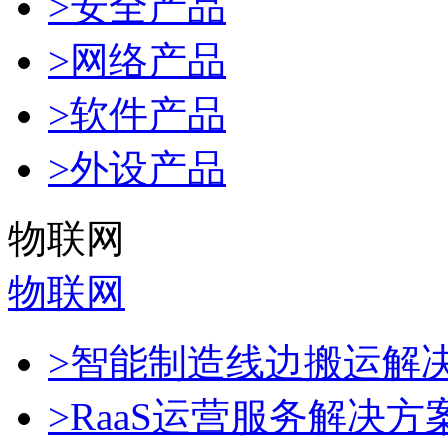
>安全产品
>网络产品
>软件产品
>外设产品
物联网
物联网
>智能制造线边搬运解
>RaaS运营服务解决方