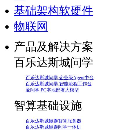
基础架构软硬件
物联网
产品及解决方案
百乐达斯城问学
百乐达斯城问学 企业级Agent中台
百乐达斯城问学 智能流程工作台
爱问学 PC本地部署大模型
智算基础设施
百乐达斯城鲲泰智算服务器
百乐达斯城鲲泰问学一体机