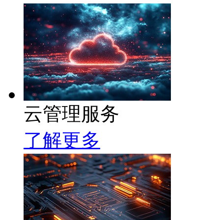
云管理服务
了解更多