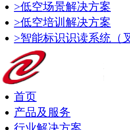
>低空场景解决方案
>低空培训解决方案
>智能标识识读系统（
首页
产品及服务
行业解决方案