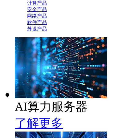
计算产品
安全产品
网络产品
软件产品
外设产品
AI算力服务器
了解更多