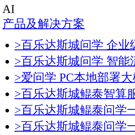
AI
产品及解决方案
>百乐达斯城问学 企业级
>百乐达斯城问学 智能
>爱问学 PC本地部署
>百乐达斯城鲲泰智算
>百乐达斯城鲲泰问学
>百乐达斯城鲲泰问学一体