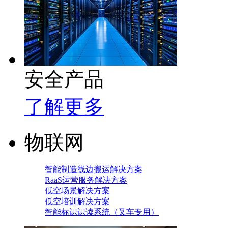
安全产品
了解更多
物联网
智能制造线边搬运解决方案
RaaS运营服务解决方案
低空场景解决方案
低空培训解决方案
智能标识识读系统（叉车专用）