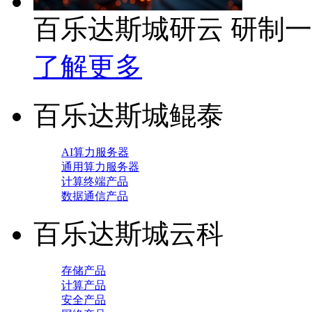
百乐达斯城研云 研制
了解更多
百乐达斯城鲲泰
AI算力服务器
通用算力服务器
计算终端产品
数据通信产品
百乐达斯城云科
存储产品
计算产品
安全产品