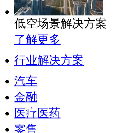
低空场景解决方案
了解更多
行业解决方案
汽车
金融
医疗医药
零售