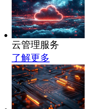
云管理服务
了解更多