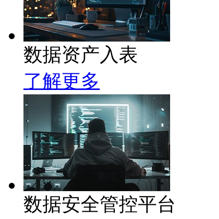
数据资产入表
了解更多
数据安全管控平台