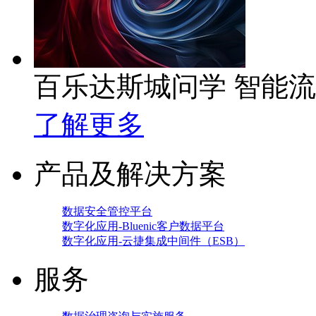
百乐达斯城问学 智能
了解更多
产品及解决方案
数据安全管控平台
数字化应用-Bluenic客户数据平台
数字化应用-云捷集成中间件（ESB）
服务