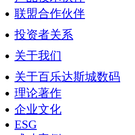
联盟合作伙伴
投资者关系
关于我们
关于百乐达斯城数码
理论著作
企业文化
ESG