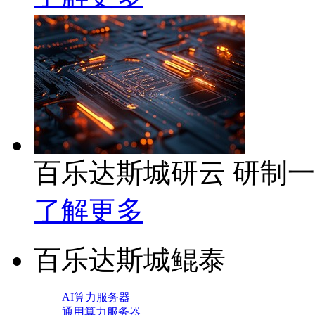
百乐达斯城研云 研制
了解更多
百乐达斯城鲲泰
AI算力服务器
通用算力服务器