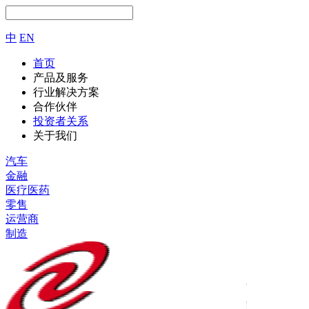
中
EN
首页
产品及服务
行业解决方案
合作伙伴
投资者关系
关于我们
汽车
金融
医疗医药
零售
运营商
制造