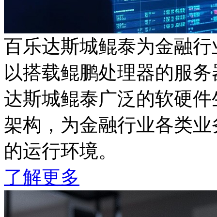
百乐达斯城鲲泰为金融行
以搭载鲲鹏处理器的服务器
达斯城鲲泰广泛的软硬件
架构，为金融行业各类业务
的运行环境。
了解更多