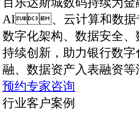
百乐达斯城数码持续为金
AI、云计算和数据专业
数字化架构、数据安全
持续创新，助力银行数字
融、数据资产入表融资
预约专家咨询
行业客户案例