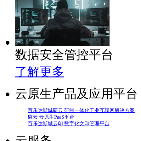
数据安全管控平台
了解更多
云原生产品及应用平台
百乐达斯城研云 研制一体化工业互联网解决方案
磐云 云原生PaaS平台
百乐达斯城云印 数字化文印管理平台
云服务